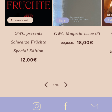
Ausverkauft
Sa
Sale
GWC presents
GWC Magazin Issue 05
NORMALER
VERKAUFSPR
18,00€
Schwarze Früchte
22,00€
PREIS
Special Edition
2
NORMALER
12,00€
PREIS
von
1
/
10